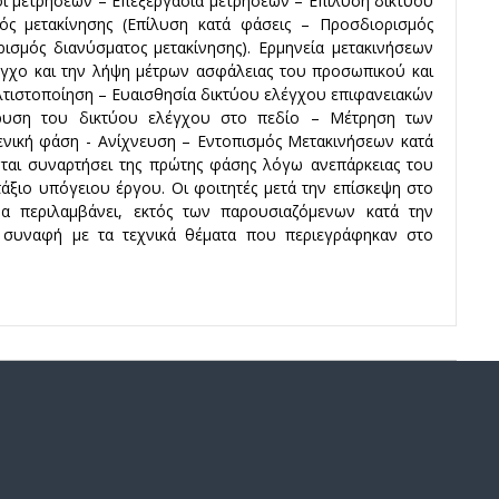
ι μετρήσεων – Επεξεργασία μετρήσεων – Επίλυση δικτύου
μός μετακίνησης (Επίλυση κατά φάσεις – Προσδιορισμός
ισμός διανύσματος μετακίνησης). Ερμηνεία μετακινήσεων
λεγχο και την λήψη μέτρων ασφάλειας του προσωπικού και
λτιστοποίηση – Ευαισθησία δικτύου ελέγχου επιφανειακών
Ίδρυση του δικτύου ελέγχου στο πεδίο – Μέτρηση των
ενική φάση - Ανίχνευση – Εντοπισμός Μετακινήσεων κατά
νται συναρτήσει της πρώτης φάσης λόγω ανεπάρκειας του
άξιο υπόγειου έργου. Οι φοιτητές μετά την επίσκεψη στο
α περιλαμβάνει, εκτός των παρουσιαζόμενων κατά την
α συναφή με τα τεχνικά θέματα που περιεγράφηκαν στο