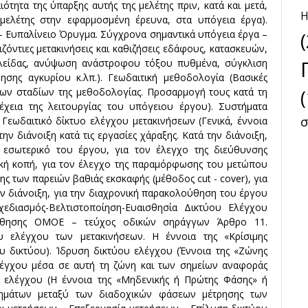
ω
τητα της ύπαρξης αυτής της μελέτης πριν, κατά και μετά,
Η
ν
μελέτης στην εφαρμοσμένη έρευνα, στα υπόγεια έργα).
α – Ευπαλίνειο Όρυγμα. Σύγχρονα σημαντικά υπόγεια έργα –
ιζόντιες μετακινήσεις και καθιζήσεις εδάφους, κατασκευών,
κλείδας, ανύψωση ανάστροφου τόξου πυθμένα, σύγκλιση
σης αγκυρίου κ.λπ.). Γεωδαιτική μεθοδολογία (Βασικές
των σταδίων της μεθοδολογίας. Προσαρμογή τους κατά τη
έχεια της λειτουργίας του υπόγειου έργου). Συστήματα
σ
 Γεωδαιτικό δίκτυο ελέγχου μετακινήσεων (Γενικά, έννοια
ην διάνοιξη κατά τις εργασίες χάραξης. Κατά την διάνοιξη,
 εσωτερικό του έργου, για τον έλεγχο της διεύθυνσης
ακή κοπή, για τον έλεγχο της παραμόρφωσης του μετώπου
ης των παρειών βαθιάς εκσκαφής (μέθοδος cut - cover), για
ν διάνοιξη, για την διαχρονική παρακολούθηση του έργου
Σχεδιασμός-Βελτιστοποίηση-Ευαισθησία Δικτύου Ελέγχου
ύθησης ΟΜΟΕ – τεύχος οδικών σηράγγων Άρθρο 11.
 ελέγχου των μετακινήσεων. Η έννοια της «Κρίσιμης
υ δικτύου). Ίδρυση δικτύου ελέγχου (Έννοια της «Ζώνης
λέγχου μέσα σε αυτή τη ζώνη και των σημείων αναφοράς
υ ελέγχου (Η έννοια της «Μηδενικής ή Πρώτης Φάσης» ή
τημάτων μεταξύ των διαδοχικών φάσεων μέτρησης των