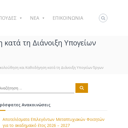
ΠΟΥΔΕΣ
NEA
ΕΠΙΚΟΙΝΩΝΙΑ
η κατά τη Διάνοιξη Υπογείων
ακολούθηση και Καθοδήγηση κατά τη Διάνοιξη Υπογείων Έργων
Α
ν
α
ζ
ή
ρόσφατες Ανακοινώσεις
τ
η
σ
η
Αποτελέσματα Επιλεγέντων Μεταπτυχιακών Φοιτητών
για το ακαδημαϊκό έτος 2026 – 2027