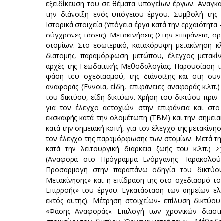
εξειδίκευση του σε θέματα υπογείων έργων. Αναγκαιό
την διάνοιξη ενός υπόγειου έργου. Συμβολή της 
Ιστορικά στοιχεία (Υπόγεια έργα κατά την αρχαιότητ
σύγχρονες τάσεις). Μετακινήσεις (Στην επιφάνεια, ορ
στομίων. Στο εσωτερικό, κατακόρυφη μετακίνηση 
διατομής, παραμόρφωση μετώπου, έλεγχος μετακίνη
αρχές της Γεωδαιτικής Μεθοδολογίας. Παρουσίαση 
φάση του σχεδιασμού, της διάνοιξης και στη συν
αναφοράς (Έννοια, είδη, επιφάνειες αναφοράς κ.λπ.)
του δικτύου, είδη δικτύων. Χρήση του δικτύου πριν τ
για τον έλεγχο αστοχιών στην επιφάνεια και στο
εκσκαφής κατά την ολομέτωπη (ΤΒΜ) και την σημει
κατά την σημειακή κοπή, για τον έλεγχο της μετακίνησ
τον έλεγχο της παραμόρφωσης των στομίων. Μετά τη
κατά την λειτουργική διάρκεια ζωής του κ.λπ.) 
(Αναφορά στο Πρόγραμμα Ενόργανης Παρακολο
Προσαρμογή στην παραπάνω οδηγία του δικτύου
Μετακίνησης» και η επίδραση της στο σχεδιασμό το
Επιρροής» του έργου. Εγκατάσταση των σημείων ε
εκτός αυτής). Μέτρηση στοιχείων- επίλυση δικτύο
«Φάσης Αναφοράς». Επιλογή των χρονικών διασ