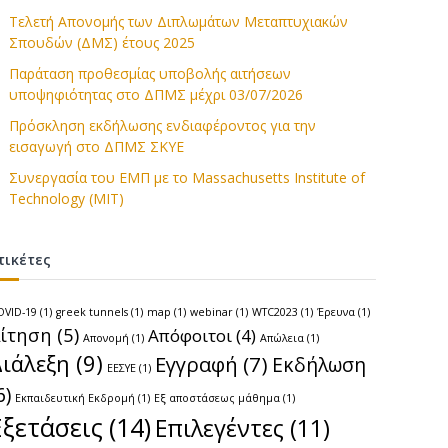
Τελετή Απονομής των Διπλωμάτων Μεταπτυχιακών
Σπουδών (ΔΜΣ) έτους 2025
Παράταση προθεσμίας υποβολής αιτήσεων
υποψηφιότητας στο ΔΠΜΣ μέχρι 03/07/2026
Πρόσκληση εκδήλωσης ενδιαφέροντος για την
εισαγωγή στο ΔΠΜΣ ΣΚΥΕ
Συνεργασία του ΕΜΠ με το Massachusetts Institute of
Technology (MIT)
τικέτες
OVID-19
(1)
greek tunnels
(1)
map
(1)
webinar
(1)
WTC2023
(1)
Έρευνα
(1)
ίτηση
(5)
Απόφοιτοι
(4)
Απονομή
(1)
Απώλεια
(1)
Διάλεξη
(9)
Εγγραφή
(7)
Εκδήλωση
ΕΕΣΥΕ
(1)
6)
Εκπαιδευτική Εκδρομή
(1)
Εξ αποστάσεως μάθημα
(1)
Εξετάσεις
(14)
Επιλεγέντες
(11)