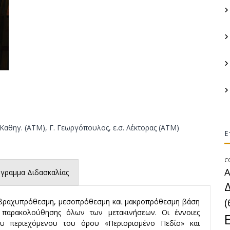
τ
η
α
γ
ι
σ
α
κ
:
ε
υ
ή
Υ
π
ο
Καθηγ. (ΑΤΜ), Γ. Γεωργόπουλος, ε.σ. Λέκτορας (ΑΤΜ)
γ
Ε
ε
ί
C
ω
Α
γραμμα Διδασκαλίας
ν
Έ
(
 σε βραχυπρόθεσμη, μεσοπρόθεσμη και μακροπρόθεσμη βάση
ρ
 παρακολούθησης όλων των μετακινήσεων. Οι έννοιες
γ
ου περιεχόμενου του όρου «Περιορισμένο Πεδίο» και