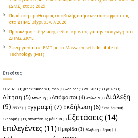
ν
γ
(ΔΜΣ) έτους 2025
Έ
ι
Παράταση προθεσμίας υποβολής αιτήσεων υποψηφιότητας
ρ
α
στο ΔΠΜΣ μέχρι 03/07/2026
:
γ
Πρόσκληση εκδήλωσης ενδιαφέροντος για την εισαγωγή στο
ω
ΔΠΜΣ ΣΚΥΕ
ν
Συνεργασία του ΕΜΠ με το Massachusetts Institute of
Technology (MIT)
Ετικέτες
COVID-19
(1)
greek tunnels
(1)
map
(1)
webinar
(1)
WTC2023
(1)
Έρευνα
(1)
Διάλεξη
Αίτηση
(5)
Απόφοιτοι
(4)
Απονομή
(1)
Απώλεια
(1)
(9)
Εγγραφή
(7)
Εκδήλωση
(6)
ΕΕΣΥΕ
(1)
Εκπαιδευτική
Εξετάσεις
(14)
Εκδρομή
(1)
Εξ αποστάσεως μάθημα
(1)
Επιλεγέντες
(11)
Ημερίδα
(3)
Θλιβερή είδηση
(1)