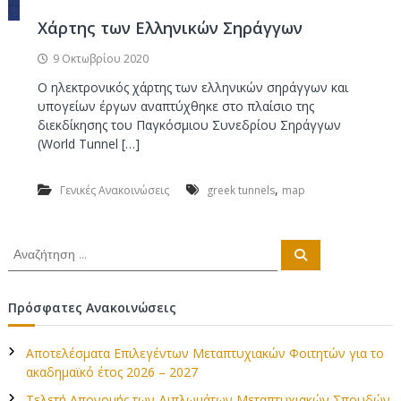
ν
κ
ο
α
Χάρτης των Ελληνικών Σηράγγων
ι
9 Οκτωβρίου 2020
Κ
Ο ηλεκτρονικός χάρτης των ελληνικών σηράγγων και
α
υπογείων έργων αναπτύχθηκε στο πλαίσιο της
τ
διεκδίκησης του Παγκόσμιου Συνεδρίου Σηράγγων
α
(World Tunnel […]
σ
κ
,
Γενικές Ανακοινώσεις
greek tunnels
map
ε
υ
ή
Α
Α
Υ
ν
ν
α
π
α
ζ
ή
ο
ζ
Πρόσφατες Ανακοινώσεις
τ
ή
η
γ
σ
τ
ε
η
Αποτελέσματα Επιλεγέντων Μεταπτυχιακών Φοιτητών για το
η
ί
ακαδημαϊκό έτος 2026 – 2027
σ
ω
η
Τελετή Απονομής των Διπλωμάτων Μεταπτυχιακών Σπουδών