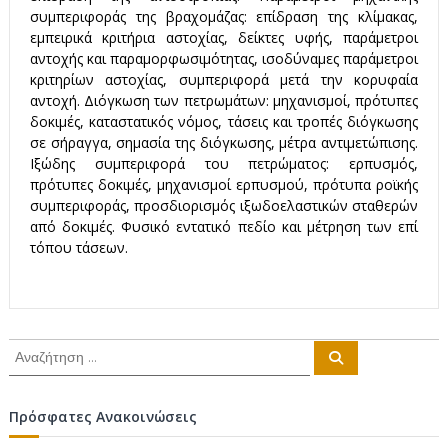
συμπεριφοράς της βραχομάζας: επίδραση της κλίμακας,
εμπειρικά κριτήρια αστοχίας, δείκτες υφής, παράμετροι
αντοχής και παραμορφωσιμότητας, ισοδύναμες παράμετροι
κριτηρίων αστοχίας, συμπεριφορά μετά την κορυφαία
αντοχή. Διόγκωση των πετρωμάτων: μηχανισμοί, πρότυπες
δοκιμές, καταστατικός νόμος, τάσεις και τροπές διόγκωσης
σε σήραγγα, σημασία της διόγκωσης, μέτρα αντιμετώπισης.
Ιξώδης συμπεριφορά του πετρώματος: ερπυσμός,
πρότυπες δοκιμές, μηχανισμοί ερπυσμού, πρότυπα ροϊκής
συμπεριφοράς, προσδιορισμός ιξωδοελαστικών σταθερών
από δοκιμές. Φυσικό εντατικό πεδίο και μέτρηση των επί
τόπου τάσεων.
Α
Α
ν
ν
α
α
ζ
ή
ζ
Πρόσφατες Ανακοινώσεις
τ
ή
η
σ