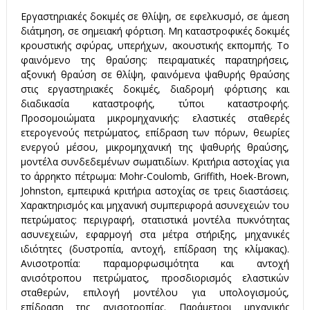
ν
Εργαστηριακές δοκιμές σε θλίψη, σε εφελκυσμό, σε άμεση
Έ
διάτμηση, σε σημειακή φόρτιση. Μη καταστροφικές δοκιμές
ρ
κρουστικής σφύρας, υπερήχων, ακουστικής εκπομπής. Το
γ
φαινόμενο της θραύσης: πειραματικές παρατηρήσεις,
ω
αξονική θραύση σε θλίψη, φαινόμενα ψαθυρής θραύσης
στις εργαστηριακές δοκιμές, διαδρομή φόρτισης και
ν
διαδικασία καταστροφής, τύποι καταστροφής.
Προσομοιώματα μικρομηχανικής: ελαστικές σταθερές
ετερογενούς πετρώματος, επίδραση των πόρων, θεωρίες
ενεργού μέσου, μικρομηχανική της ψαθυρής θραύσης,
μοντέλα συνδεδεμένων σωματιδίων. Κριτήρια αστοχίας για
το άρρηκτο πέτρωμα: Mohr-Coulomb, Griffith, Hoek-Brown,
Johnston, εμπειρικά κριτήρια αστοχίας σε τρεις διαστάσεις.
Χαρακτηρισμός και μηχανική συμπεριφορά ασυνεχειών του
πετρώματος: περιγραφή, στατιστικά μοντέλα πυκνότητας
ασυνεχειών, εφαρμογή στα μέτρα στήριξης, μηχανικές
ιδιότητες (δυστροπία, αντοχή, επίδραση της κλίμακας).
Ανισοτροπία: παραμορφωσιμότητα και αντοχή
ανισότροπου πετρώματος, προσδιορισμός ελαστικών
σταθερών, επιλογή μοντέλου για υπολογισμούς,
επίδραση της ανισοτροπίας. Παράμετροι μηχανικής