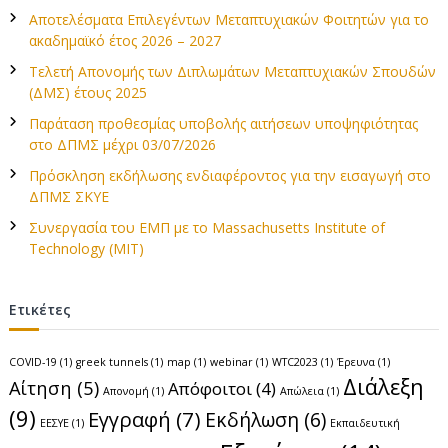
τ
η
Αποτελέσματα Επιλεγέντων Μεταπτυχιακών Φοιτητών για το
η
ακαδημαϊκό έτος 2026 – 2027
σ
η
Τελετή Απονομής των Διπλωμάτων Μεταπτυχιακών Σπουδών
γ
(ΔΜΣ) έτους 2025
ι
Παράταση προθεσμίας υποβολής αιτήσεων υποψηφιότητας
α
στο ΔΠΜΣ μέχρι 03/07/2026
:
Πρόσκληση εκδήλωσης ενδιαφέροντος για την εισαγωγή στο
ΔΠΜΣ ΣΚΥΕ
Συνεργασία του ΕΜΠ με το Massachusetts Institute of
Technology (MIT)
Ετικέτες
COVID-19
(1)
greek tunnels
(1)
map
(1)
webinar
(1)
WTC2023
(1)
Έρευνα
(1)
Διάλεξη
Αίτηση
(5)
Απόφοιτοι
(4)
Απονομή
(1)
Απώλεια
(1)
(9)
Εγγραφή
(7)
Εκδήλωση
(6)
ΕΕΣΥΕ
(1)
Εκπαιδευτική