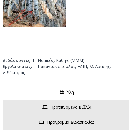
ν
κ
ο
α
ι
Κ
α
τ
α
σ
κ
Διδάσκοντες:
Π. Νομικός, Καθηγ. (ΜΜΜ)
ε
Εργ.Ασκήσεις:
Γ. Παπαντωνόπουλος, ΕΔΙΠ, Μ. Λοτίδης,
υ
Διδάκτορας
ή
Υ
Ύλη
π
ο
γ
Προτεινόμενα Βιβλία
ε
ί
Πρόγραμμα Διδασκαλίας
ω