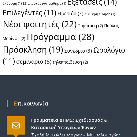
Εξετάσεις
(14)
Εκδρομή
(1)
Εξ αποστάσεως μάθημα
(1)
Επιλεγέντες
(11)
Ημερίδα
(3)
Θλιβερή είδηση
(1)
Νέοι φοιτητές
(22)
Παράταση
(2)
Παύλος
Πρόγραμμα
(28)
Μαρίνος
(2)
Πρόσκληση
(19)
Ωρολόγιο
Συνέδριο
(3)
(11)
σεμινάριο
(5)
τηλεκπαίδευση
(2)
Επικοινωνία
Γραμματεία ΔΠΜΣ: Σχεδιασμός &
Κατασκευή Υπογείων Έργων
Σχολή Μεταλλειολόγων – Μεταλλουργών