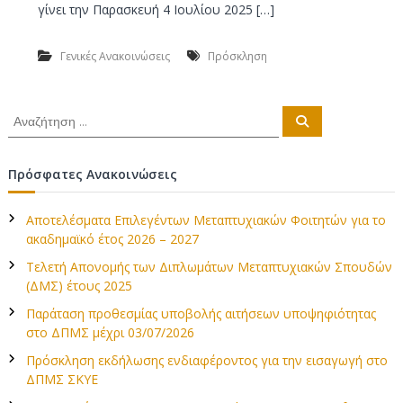
γίνει την Παρασκευή 4 Ιουλίου 2025 […]
Γενικές Ανακοινώσεις
Πρόσκληση
Α
Α
ν
ν
α
α
ζ
ή
ζ
Πρόσφατες Ανακοινώσεις
τ
ή
η
σ
τ
η
Αποτελέσματα Επιλεγέντων Μεταπτυχιακών Φοιτητών για το
η
ακαδημαϊκό έτος 2026 – 2027
σ
η
Τελετή Απονομής των Διπλωμάτων Μεταπτυχιακών Σπουδών
γ
(ΔΜΣ) έτους 2025
ι
Παράταση προθεσμίας υποβολής αιτήσεων υποψηφιότητας
α
στο ΔΠΜΣ μέχρι 03/07/2026
:
Πρόσκληση εκδήλωσης ενδιαφέροντος για την εισαγωγή στο
ΔΠΜΣ ΣΚΥΕ