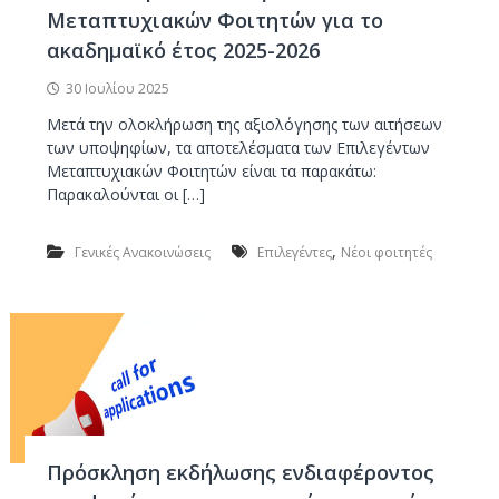
ν
κ
Μεταπτυχιακών Φοιτητών για το
ο
α
ακαδημαϊκό έτος 2025-2026
ι
Κ
30 Ιουλίου 2025
α
Μετά την ολοκλήρωση της αξιολόγησης των αιτήσεων
τ
των υποψηφίων, τα αποτελέσματα των Επιλεγέντων
α
Μεταπτυχιακών Φοιτητών είναι τα παρακάτω:
σ
Παρακαλούνται οι […]
κ
ε
,
Γενικές Ανακοινώσεις
Επιλεγέντες
Νέοι φοιτητές
υ
ή
Υ
π
ο
γ
ε
ί
Πρόσκληση εκδήλωσης ενδιαφέροντος
ω