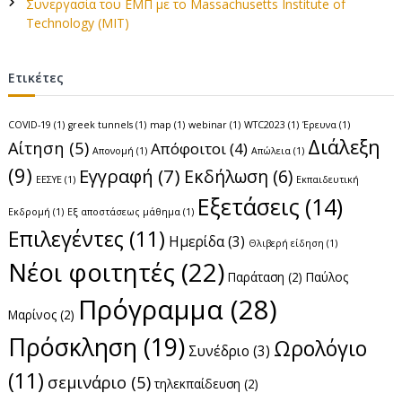
Συνεργασία του ΕΜΠ με το Massachusetts Institute of
Technology (MIT)
Ετικέτες
COVID-19
(1)
greek tunnels
(1)
map
(1)
webinar
(1)
WTC2023
(1)
Έρευνα
(1)
Διάλεξη
Αίτηση
(5)
Απόφοιτοι
(4)
Απονομή
(1)
Απώλεια
(1)
(9)
Εγγραφή
(7)
Εκδήλωση
(6)
ΕΕΣΥΕ
(1)
Εκπαιδευτική
Εξετάσεις
(14)
Εκδρομή
(1)
Εξ αποστάσεως μάθημα
(1)
Επιλεγέντες
(11)
Ημερίδα
(3)
Θλιβερή είδηση
(1)
Νέοι φοιτητές
(22)
Παράταση
(2)
Παύλος
Πρόγραμμα
(28)
Μαρίνος
(2)
Πρόσκληση
(19)
Ωρολόγιο
Συνέδριο
(3)
(11)
σεμινάριο
(5)
τηλεκπαίδευση
(2)