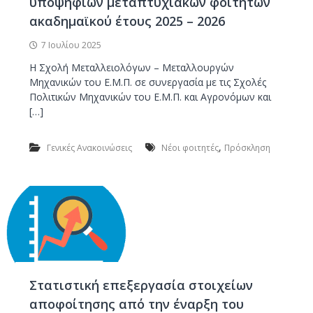
υποψηφίων μεταπτυχιακών φοιτητών
ν
ακαδημαϊκού έτους 2025 – 2026
Έ
ρ
7 Ιουλίου 2025
γ
Η Σχολή Μεταλλειολόγων – Μεταλλουργών
ω
Μηχανικών του Ε.Μ.Π. σε συνεργασία με τις Σχολές
ν
Πολιτικών Μηχανικών του Ε.Μ.Π. και Αγρονόμων και
[…]
,
Γενικές Ανακοινώσεις
Νέοι φοιτητές
Πρόσκληση
Στατιστική επεξεργασία στοιχείων
αποφοίτησης από την έναρξη του