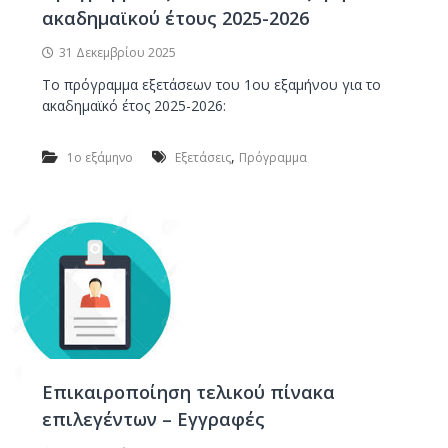
ν
κ
ακαδημαϊκού έτους 2025-2026
ο
α
ι
31 Δεκεμβρίου 2025
Κ
Το πρόγραμμα εξετάσεων του 1ου εξαμήνου για το
α
ακαδημαϊκό έτος 2025-2026:
τ
α
,
1ο εξάμηνο
Εξετάσεις
Πρόγραμμα
σ
κ
ε
υ
ή
Υ
π
ο
γ
ε
Επικαιροποίηση τελικού πίνακα
ί
επιλεγέντων – Εγγραφές
ω