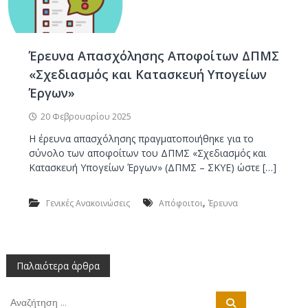
Έρευνα Απασχόλησης Αποφοίτων ΔΠΜΣ
«Σχεδιασμός και Κατασκευή Υπογείων
Έργων»
20 Φεβρουαρίου 2025
Η έρευνα απασχόλησης πραγματοποιήθηκε για το
σύνολο των αποφοίτων του ΔΠΜΣ «Σχεδιασμός και
Κατασκευή Υπογείων Έργων» (ΔΠΜΣ – ΣΚΥΕ) ώστε […]
,
Γενικές Ανακοινώσεις
Απόφοιτοι
Έρευνα
Π
Παλαιότερα άρθρα
λ
Α
Α