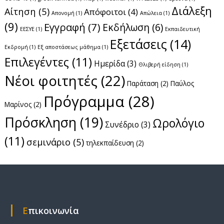
Διάλεξη
Αίτηση
(5)
Απόφοιτοι
(4)
ω
Απονομή
(1)
Απώλεια
(1)
(9)
Εγγραφή
(7)
Εκδήλωση
(6)
ΕΕΣΥΕ
(1)
Εκπαιδευτική
ν
Εξετάσεις
(14)
Εκδρομή
(1)
Εξ αποστάσεως μάθημα
(1)
Επιλεγέντες
(11)
Ημερίδα
(3)
Θλιβερή είδηση
(1)
Νέοι φοιτητές
(22)
Παράταση
(2)
Παύλος
Πρόγραμμα
(28)
Μαρίνος
(2)
Πρόσκληση
(19)
Ωρολόγιο
Συνέδριο
(3)
(11)
σεμινάριο
(5)
τηλεκπαίδευση
(2)
Επικοινωνία