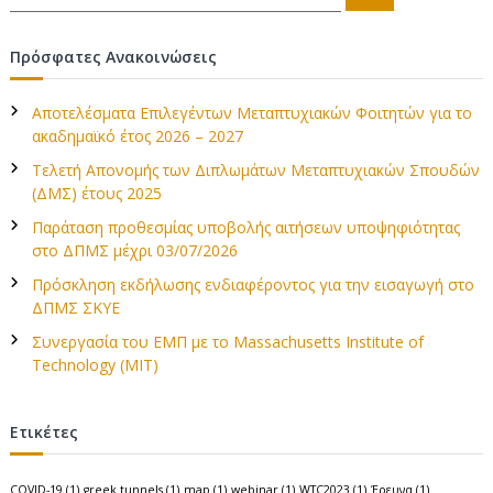
ν
ν
α
ο
α
ζ
ή
ζ
Πρόσφατες Ανακοινώσεις
τ
ή
ή
η
σ
τ
η
Αποτελέσματα Επιλεγέντων Μεταπτυχιακών Φοιτητών για το
η
γ
ακαδημαϊκό έτος 2026 – 2027
σ
η
Τελετή Απονομής των Διπλωμάτων Μεταπτυχιακών Σπουδών
η
γ
(ΔΜΣ) έτους 2025
ι
σ
Παράταση προθεσμίας υποβολής αιτήσεων υποψηφιότητας
α
στο ΔΠΜΣ μέχρι 03/07/2026
:
η
Πρόσκληση εκδήλωσης ενδιαφέροντος για την εισαγωγή στο
ΔΠΜΣ ΣΚΥΕ
ά
Συνεργασία του ΕΜΠ με το Massachusetts Institute of
Technology (MIT)
ρ
θ
Ετικέτες
ρ
COVID-19
(1)
greek tunnels
(1)
map
(1)
webinar
(1)
WTC2023
(1)
Έρευνα
(1)