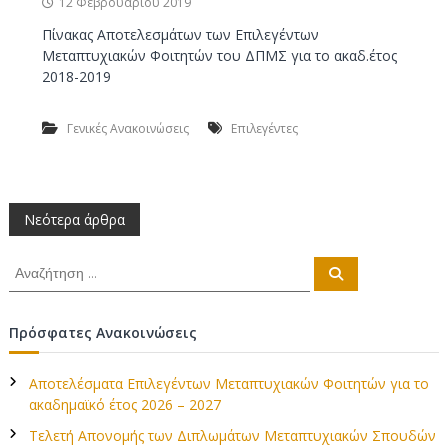
12 Φεβρουαρίου 2019
ν
Πίνακας Αποτελεσμάτων των Επιλεγέντων
Έ
Μεταπτυχιακών Φοιτητών του ΔΠΜΣ για το ακαδ.έτος
ρ
2018-2019
γ
ω
Γενικές Ανακοινώσεις
Επιλεγέντες
ν
Π
Νεότερα άρθρα
λ
Α
Α
ν
ν
α
ο
α
ζ
ή
ζ
Πρόσφατες Ανακοινώσεις
τ
ή
ή
η
σ
τ
η
Αποτελέσματα Επιλεγέντων Μεταπτυχιακών Φοιτητών για το
η
γ
ακαδημαϊκό έτος 2026 – 2027
σ
η
Τελετή Απονομής των Διπλωμάτων Μεταπτυχιακών Σπουδών