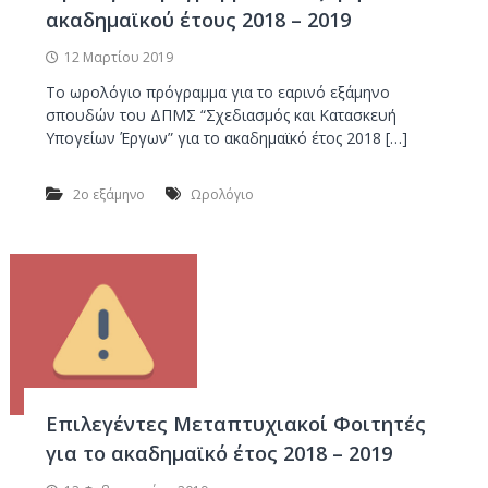
ν
κ
ακαδημαϊκού έτους 2018 – 2019
ο
α
ι
12 Μαρτίου 2019
Κ
Το ωρολόγιο πρόγραμμα για το εαρινό εξάμηνο
α
σπουδών του ΔΠΜΣ “Σχεδιασμός και Κατασκευή
τ
Υπογείων Έργων” για το ακαδημαϊκό έτος 2018 […]
α
σ
2ο εξάμηνο
Ωρολόγιο
κ
ε
υ
ή
Υ
π
ο
γ
Επιλεγέντες Μεταπτυχιακοί Φοιτητές
ε
ί
για το ακαδημαϊκό έτος 2018 – 2019
ω