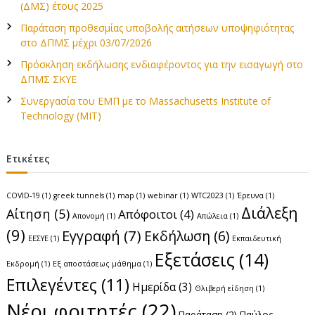
η
γ
(ΔΜΣ) έτους 2025
ι
σ
Παράταση προθεσμίας υποβολής αιτήσεων υποψηφιότητας
α
στο ΔΠΜΣ μέχρι 03/07/2026
:
η
Πρόσκληση εκδήλωσης ενδιαφέροντος για την εισαγωγή στο
ΔΠΜΣ ΣΚΥΕ
ά
Συνεργασία του ΕΜΠ με το Massachusetts Institute of
Technology (MIT)
ρ
θ
Ετικέτες
ρ
COVID-19
(1)
greek tunnels
(1)
map
(1)
webinar
(1)
WTC2023
(1)
Έρευνα
(1)
Διάλεξη
Αίτηση
(5)
Απόφοιτοι
(4)
ω
Απονομή
(1)
Απώλεια
(1)
(9)
Εγγραφή
(7)
Εκδήλωση
(6)
ΕΕΣΥΕ
(1)
Εκπαιδευτική
ν
Εξετάσεις
(14)
Εκδρομή
(1)
Εξ αποστάσεως μάθημα
(1)
Επιλεγέντες
(11)
Ημερίδα
(3)
Θλιβερή είδηση
(1)
Νέοι φοιτητές
(22)
Παράταση
(2)
Παύλος