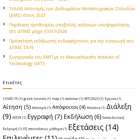
ν
κ
σ
ο
η
α
Τελετή Απονομής των Διπλωμάτων Μεταπτυχιακών Σπουδών
γ
(ΔΜΣ) έτους 2025
ι
ι
Κ
Παράταση προθεσμίας υποβολής αιτήσεων υποψηφιότητας
α
α
στο ΔΠΜΣ μέχρι 03/07/2026
:
τ
Πρόσκληση εκδήλωσης ενδιαφέροντος για την εισαγωγή στο
α
ΔΠΜΣ ΣΚΥΕ
σ
Συνεργασία του ΕΜΠ με το Massachusetts Institute of
κ
Technology (MIT)
ε
υ
Ετικέτες
ή
Υ
π
COVID-19
(1)
greek tunnels
(1)
map
(1)
webinar
(1)
WTC2023
(1)
Έρευνα
(1)
Διάλεξη
ο
Αίτηση
(5)
Απόφοιτοι
(4)
Απονομή
(1)
Απώλεια
(1)
γ
(9)
Εγγραφή
(7)
Εκδήλωση
(6)
ΕΕΣΥΕ
(1)
Εκπαιδευτική
ε
Εξετάσεις
(14)
ί
Εκδρομή
(1)
Εξ αποστάσεως μάθημα
(1)
ω
Επιλεγέντες
(11)