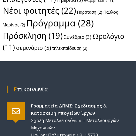
Ημερίδα
(3)
Θλιβερή είδηση
(1)
ν
Νέοι φοιτητές
(22)
Έ
Παράταση
(2)
Παύλος
ρ
Πρόγραμμα
(28)
Μαρίνος
γ
(2)
ω
Πρόσκληση
(19)
Ωρολόγιο
Συνέδριο
(3)
ν
(11)
σεμινάριο
(5)
τηλεκπαίδευση
(2)
Επικοινωνία
Γραμματεία ΔΠΜΣ: Σχεδιασμός &
Κατασκευή Υπογείων Έργων
Σχολή Μεταλλειολόγων – Μεταλλουργών
Μηχανικών
Ηρώων Πολυτεχνείου 9, 15773