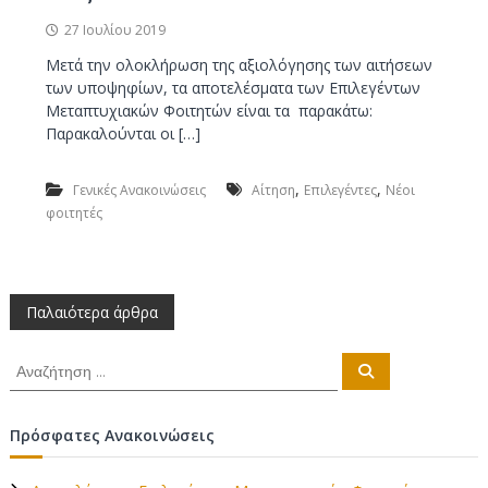
27 Ιουλίου 2019
Μετά την ολοκλήρωση της αξιολόγησης των αιτήσεων
των υποψηφίων, τα αποτελέσματα των Επιλεγέντων
Μεταπτυχιακών Φοιτητών είναι τα παρακάτω:
Παρακαλούνται οι […]
,
,
Γενικές Ανακοινώσεις
Αίτηση
Επιλεγέντες
Νέοι
φοιτητές
Π
Παλαιότερα άρθρα
λ
Α
Α
ν
ν
α
ο
α
ζ
ή
ζ
Πρόσφατες Ανακοινώσεις
τ
ή
ή
η
σ
τ
η