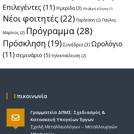
Επιλεγέντες
(11)
Ημερίδα
(3)
Θλιβερή είδηση
(1)
Νέοι φοιτητές
(22)
Παράταση
(2)
Παύλος
Πρόγραμμα
(28)
Μαρίνος
(2)
Πρόσκληση
(19)
Ωρολόγιο
Συνέδριο
(3)
(11)
σεμινάριο
(5)
τηλεκπαίδευση
(2)
Επικοινωνία
Γραμματεία ΔΠΜΣ: Σχεδιασμός &
Κατασκευή Υπογείων Έργων
Σχολή Μεταλλειολόγων – Μεταλλουργών
Μηχανικών