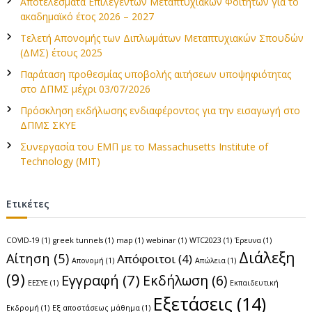
Αποτελέσματα Επιλεγέντων Μεταπτυχιακών Φοιτητών για το
η
γ
ακαδημαϊκό έτος 2026 – 2027
σ
η
Τελετή Απονομής των Διπλωμάτων Μεταπτυχιακών Σπουδών
η
γ
(ΔΜΣ) έτους 2025
ι
σ
Παράταση προθεσμίας υποβολής αιτήσεων υποψηφιότητας
α
στο ΔΠΜΣ μέχρι 03/07/2026
:
η
Πρόσκληση εκδήλωσης ενδιαφέροντος για την εισαγωγή στο
ΔΠΜΣ ΣΚΥΕ
ά
Συνεργασία του ΕΜΠ με το Massachusetts Institute of
Technology (MIT)
ρ
θ
Ετικέτες
ρ
COVID-19
(1)
greek tunnels
(1)
map
(1)
webinar
(1)
WTC2023
(1)
Έρευνα
(1)
Διάλεξη
Αίτηση
(5)
Απόφοιτοι
(4)
ω
Απονομή
(1)
Απώλεια
(1)
(9)
Εγγραφή
(7)
Εκδήλωση
(6)
ΕΕΣΥΕ
(1)
Εκπαιδευτική
ν
Εξετάσεις
(14)
Εκδρομή
(1)
Εξ αποστάσεως μάθημα
(1)