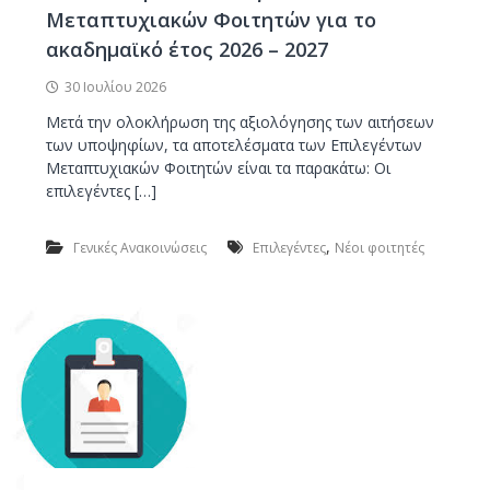
ν
κ
Μεταπτυχιακών Φοιτητών για το
ο
α
ακαδημαϊκό έτος 2026 – 2027
ι
Κ
30 Ιουλίου 2026
α
Μετά την ολοκλήρωση της αξιολόγησης των αιτήσεων
τ
των υποψηφίων, τα αποτελέσματα των Επιλεγέντων
α
Μεταπτυχιακών Φοιτητών είναι τα παρακάτω: Οι
σ
επιλεγέντες […]
κ
ε
,
Γενικές Ανακοινώσεις
Επιλεγέντες
Νέοι φοιτητές
υ
ή
Υ
π
ο
γ
ε
ί
ω