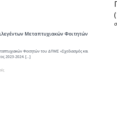
ω
ν
σ
πιλεγέντων Μεταπτυχιακών Φοιτητών
εταπτυχιακών Φοιτητών του ΔΠΜΣ «Σχεδιασμός και
ος 2023-2024. […]
τές