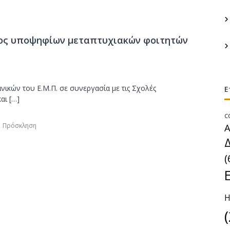
τ
:
α
σ
ος υποψηφίων μεταπτυχιακών φοιτητών
κ
ε
υ
ή
κών του Ε.Μ.Π. σε συνεργασία με τις Σχολές
Ε
Υ
αι […]
π
C
ο
,
Α
Πρόσκληση
γ
ε
ί
(
ω
ν
Έ
Η
ρ
γ