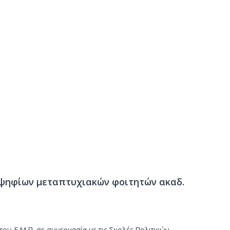
ψηφίων μεταπτυχιακών φοιτητών ακαδ.
 Ε.Μ.Π. σε συνεργασία με τις Σχολές Πολιτικών