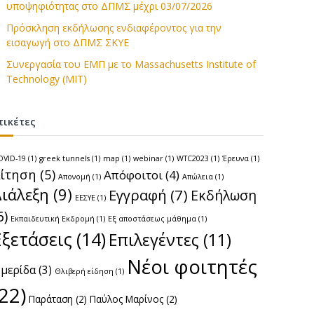
υποψηφιότητας στο ΔΠΜΣ μέχρι 03/07/2026
Πρόσκληση εκδήλωσης ενδιαφέροντος για την
εισαγωγή στο ΔΠΜΣ ΣΚΥΕ
Συνεργασία του ΕΜΠ με το Massachusetts Institute of
Technology (MIT)
τικέτες
OVID-19
(1)
greek tunnels
(1)
map
(1)
webinar
(1)
WTC2023
(1)
Έρευνα
(1)
ίτηση
(5)
Απόφοιτοι
(4)
Απονομή
(1)
Απώλεια
(1)
Διάλεξη
(9)
Εγγραφή
(7)
Εκδήλωση
ΕΕΣΥΕ
(1)
6)
Εκπαιδευτική Εκδρομή
(1)
Εξ αποστάσεως μάθημα
(1)
Εξετάσεις
(14)
Επιλεγέντες
(11)
Νέοι φοιτητές
μερίδα
(3)
Θλιβερή είδηση
(1)
(22)
Παράταση
(2)
Παύλος Μαρίνος
(2)