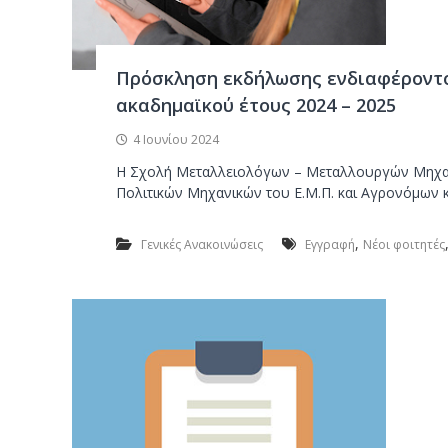
ν
ο
Πρόσκληση εκδήλωσης ενδιαφέροντ
ακαδημαϊκού έτους 2024 – 2025
4 Ιουνίου 2024
Η Σχολή Μεταλλειολόγων – Μεταλλουργών Μηχανι
Πολιτικών Μηχανικών του Ε.Μ.Π. και Αγρονόμων κ
,
Γενικές Ανακοινώσεις
Εγγραφή
Νέοι φοιτητές