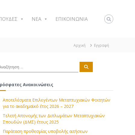
ΠΟΥΔΕΣ
NEA
ΕΠΙΚΟΙΝΩΝΙΑ
Αρχική
Εγγραφή
Α
ν
α
ζ
ή
ρόσφατες Ανακοινώσεις
τ
η
σ
η
Αποτελέσματα Επιλεγέντων Μεταπτυχιακών Φοιτητών
για το ακαδημαϊκό έτος 2026 – 2027
Τελετή Απονομής των Διπλωμάτων Μεταπτυχιακών
Σπουδών (ΔΜΣ) έτους 2025
Παράταση προθεσμίας υποβολής αιτήσεων