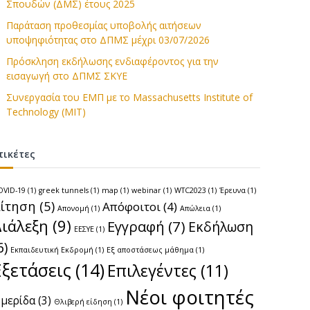
Σπουδών (ΔΜΣ) έτους 2025
Παράταση προθεσμίας υποβολής αιτήσεων
υποψηφιότητας στο ΔΠΜΣ μέχρι 03/07/2026
Πρόσκληση εκδήλωσης ενδιαφέροντος για την
εισαγωγή στο ΔΠΜΣ ΣΚΥΕ
Συνεργασία του ΕΜΠ με το Massachusetts Institute of
Technology (MIT)
τικέτες
OVID-19
(1)
greek tunnels
(1)
map
(1)
webinar
(1)
WTC2023
(1)
Έρευνα
(1)
ίτηση
(5)
Απόφοιτοι
(4)
Απονομή
(1)
Απώλεια
(1)
Διάλεξη
(9)
Εγγραφή
(7)
Εκδήλωση
ΕΕΣΥΕ
(1)
6)
Εκπαιδευτική Εκδρομή
(1)
Εξ αποστάσεως μάθημα
(1)
Εξετάσεις
(14)
Επιλεγέντες
(11)
Νέοι φοιτητές
μερίδα
(3)
Θλιβερή είδηση
(1)