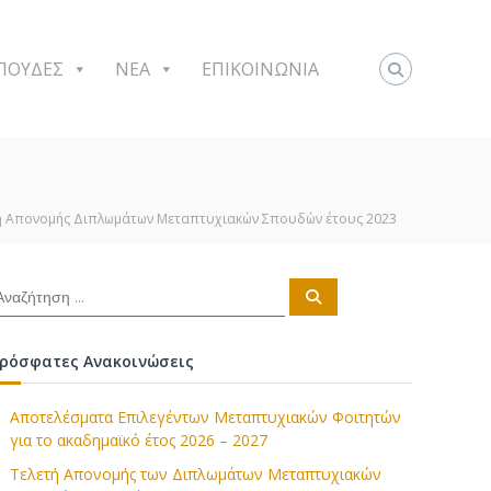
ΠΟΥΔΕΣ
NEA
ΕΠΙΚΟΙΝΩΝΙΑ
ή Απονομής Διπλωμάτων Μεταπτυχιακών Σπουδών έτους 2023
Α
ν
α
ζ
ή
ρόσφατες Ανακοινώσεις
τ
η
σ
η
Αποτελέσματα Επιλεγέντων Μεταπτυχιακών Φοιτητών
για το ακαδημαϊκό έτος 2026 – 2027
Τελετή Απονομής των Διπλωμάτων Μεταπτυχιακών