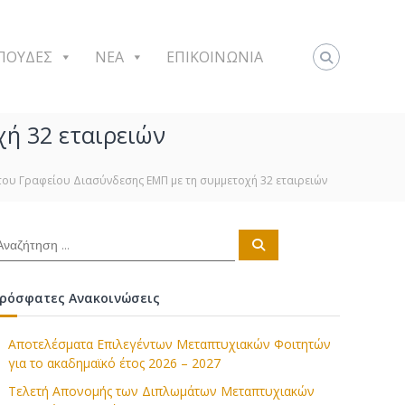
ΠΟΥΔΕΣ
NEA
ΕΠΙΚΟΙΝΩΝΙΑ
ή 32 εταιρειών
ου Γραφείου Διασύνδεσης ΕΜΠ με τη συμμετοχή 32 εταιρειών
Α
ν
α
ζ
ή
ρόσφατες Ανακοινώσεις
τ
η
σ
η
Αποτελέσματα Επιλεγέντων Μεταπτυχιακών Φοιτητών
για το ακαδημαϊκό έτος 2026 – 2027
Τελετή Απονομής των Διπλωμάτων Μεταπτυχιακών