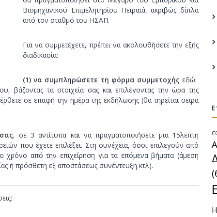
γ
τ
Βιομηχανικού Επιμελητηρίου Πειραιά, ακριβώς δίπλα
ι
α
από τον σταθμό του ΗΣΑΠ.
α
σ
:
κ
Για να συμμετέχετε, πρέπει να ακολουθήσετε την εξής
ε
διαδικασία:
υ
ή
(1) να
συμπληρώσετε τη φόρμα συμμετοχής
εδώ:
Υ
, βάζοντας τα στοιχεία σας και επιλέγοντας την ώρα της
α έρθετε σε επαφή την ημέρα της εκδήλωσης (θα τηρείται σειρά
π
Ε
ο
γ
C
 σας
, σε 3 αντίτυπα και να πραγματοποιήσετε μια 15λεπτη
ε
Α
ειών που έχετε επιλέξει. Στη συνέχεια, όσοι επιλεγούν από
ί
ρο χρόνο από την επιχείρηση για τα επόμενα βήματα (άμεση
ω
ίας ή πρόσθετη εξ αποστάσεως συνέντευξη κτλ).
ν
(
Έ
ρ
εις:
γ
Η