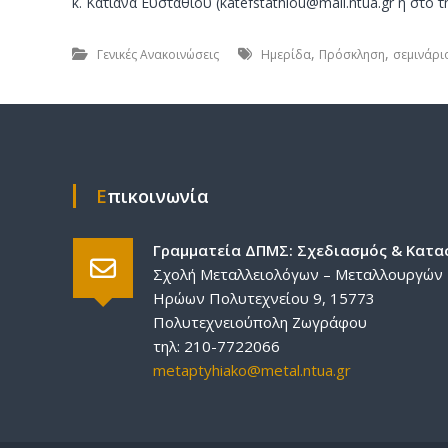
κ. Κατιάνα Ευσταθίου (katefstathiou@mail.ntua.gr ή στ
,
,
Γενικές Ανακοινώσεις
Ημερίδα
Πρόσκληση
σεμινάρι
Επικοινωνία
Γραμματεία ΔΠΜΣ: Σχεδιασμός & Κατα
Σχολή Μεταλλειολόγων – Μεταλλουργών
Ηρώων Πολυτεχνείου 9, 15773
Πολυτεχνειούπολη Ζωγράφου
τηλ: 210-7722066
metaptyhiako@metal.ntua.gr