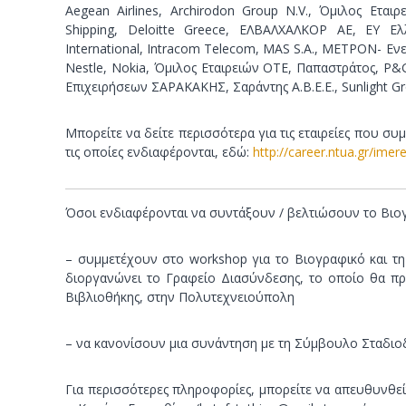
Aegean Airlines, Archirodon Group N.V., Όμιλος Εται
Shipping, Deloitte Greece, ΕΛΒΑΛΧΑΛΚΟΡ ΑΕ, EY Ελλ
International, Intracom Telecom, MAS S.A., MΕΤΡΟΝ- Ενε
Nestle, Nokia, Όμιλος Εταιρειών ΟΤΕ, Παπαστράτος, P&G 
Επιχειρήσεων ΣΑΡΑΚΑΚΗΣ, Σαράντης Α.Β.Ε.Ε., Sunlight Gr
Μπορείτε να δείτε περισσότερα για τις εταιρείες που συμ
τις οποίες ενδιαφέρονται, εδώ:
http://career.ntua.gr/imer
Όσοι ενδιαφέρονται να συντάξουν / βελτιώσουν το Βιογρ
– συμμετέχουν στο workshop για το Βιογραφικό και τ
διοργανώνει το Γραφείο Διασύνδεσης, το οποίο θα πρ
Βιβλιοθήκης, στην Πολυτεχνειούπολη
– να κανονίσουν μια συνάντηση με τη Σύμβουλο Σταδιο
Για περισσότερες πληροφορίες, μπορείτε να απευθυνθ