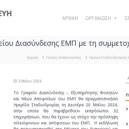
Δ
Π
Μ
ΑΡΧΙΚΗ
ΟΡΓΑΝΩΣΗ
Σ
Σ
Σ
χ
είου Διασύνδεσης ΕΜΠ με τη συμμετοχ
ε
δ
ι
Αρχική
Γενικές Ανακοινώσεις
Ημέρα Σταδιοδρομίας τ
α
σ
Α
μ
2 Μαΐου 2024
ν
ό
α
ς
Το Γραφείο Διασύνδεσης – Εξυπηρέτησης Φοιτητών
ζ
Π
και Νέων Αποφοίτων του ΕΜΠ θα πραγματοποιήσει
κ
ή
Ημερίδα Σταδιοδρομίας τη Δευτέρα 20 Μαΐου 2024,
α
τ
στην οποία θα παραβρεθούν εκπρόσωποι 32
η
ι
επιχειρήσεων, που θα έχουν ως στόχο την πρόσληψη
σ
Κ
τελειόφοιτων και απόφοιτων του ΕΜΠ. Η εκδήλωση
η
α
θα πραγματοποιηθεί στο Μέγαρο του Εμπορικού και