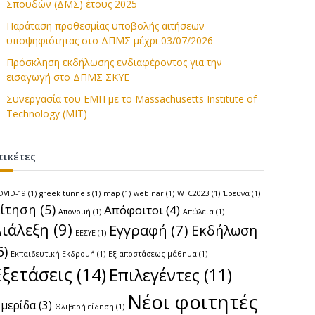
Σπουδών (ΔΜΣ) έτους 2025
Παράταση προθεσμίας υποβολής αιτήσεων
υποψηφιότητας στο ΔΠΜΣ μέχρι 03/07/2026
Πρόσκληση εκδήλωσης ενδιαφέροντος για την
εισαγωγή στο ΔΠΜΣ ΣΚΥΕ
Συνεργασία του ΕΜΠ με το Massachusetts Institute of
Technology (MIT)
τικέτες
OVID-19
(1)
greek tunnels
(1)
map
(1)
webinar
(1)
WTC2023
(1)
Έρευνα
(1)
ίτηση
(5)
Απόφοιτοι
(4)
Απονομή
(1)
Απώλεια
(1)
Διάλεξη
(9)
Εγγραφή
(7)
Εκδήλωση
ΕΕΣΥΕ
(1)
6)
Εκπαιδευτική Εκδρομή
(1)
Εξ αποστάσεως μάθημα
(1)
Εξετάσεις
(14)
Επιλεγέντες
(11)
Νέοι φοιτητές
μερίδα
(3)
Θλιβερή είδηση
(1)