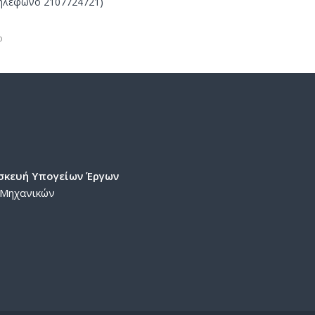
ο τηλέφωνο 2107724721)
ο
σκευή Υπογείων Έργων
 Μηχανικών