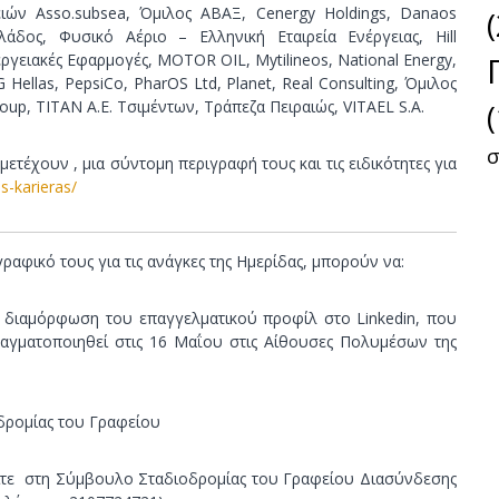
ω
ρειών Asso.subsea, Όμιλος ΑΒΑΞ, Cenergy Holdings, Danaos
ν
άδος, Φυσικό Αέριο – Ελληνική Εταιρεία Ενέργειας, Hill
ργειακές Εφαρμογές, MOTOR OIL, Mytilineos, National Energy,
Hellas, PepsiCo, PharOS Ltd, Planet, Real Consulting, Όμιλος
oup, TITAN Α.Ε. Τσιμέντων, Τράπεζα Πειραιώς, VITAEL S.A.
σ
μετέχουν , μια σύντομη περιγραφή τους και τις ειδικότητες για
es-karieras/
αφικό τους για τις ανάγκες της Ημερίδας, μπορούν να:
η διαμόρφωση του επαγγελματικού προφίλ στο Linkedin, που
αγματοποιηθεί στις 16 Μαΐου στις Αίθουσες Πολυμέσων της
δρομίας του Γραφείου
είτε στη Σύμβουλο Σταδιοδρομίας του Γραφείου Διασύνδεσης