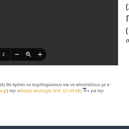
ω
ν
σ
τές θα πρέπει να συμπληρώσουν και να αποστείλουν με e-
a.gr
) την «
Αίτηση αποδοχής Μ.Φ.
» για την