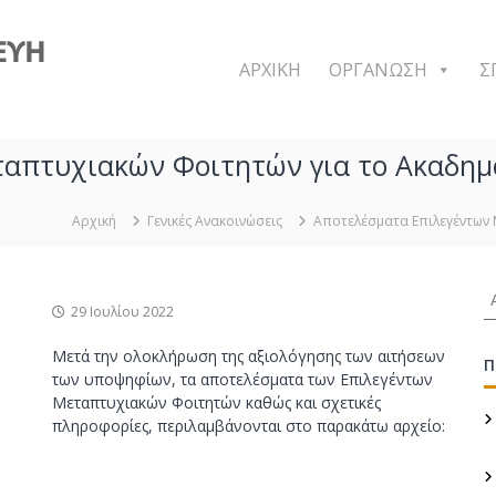
Δ
Π
Μ
ΑΡΧΙΚΗ
ΟΡΓΑΝΩΣΗ
Σ
Σ
Σ
χ
απτυχιακών Φοιτητών για το Ακαδημα
ε
δ
ι
Αρχική
Γενικές Ανακοινώσεις
Αποτελέσματα Επιλεγέντων 
α
σ
Α
μ
29 Ιουλίου 2022
ν
ό
α
ς
Μετά την ολοκλήρωση της αξιολόγησης των αιτήσεων
ζ
Π
των υποψηφίων, τα αποτελέσματα των Επιλεγέντων
κ
ή
Μεταπτυχιακών Φοιτητών καθώς και σχετικές
α
τ
πληροφορίες, περιλαμβάνονται στο παρακάτω αρχείο:
η
ι
σ
Κ
η
α