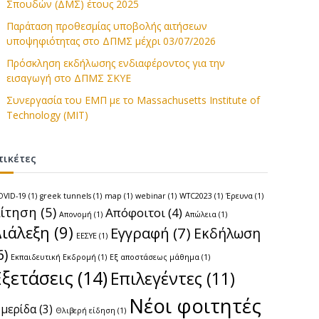
Σπουδών (ΔΜΣ) έτους 2025
Παράταση προθεσμίας υποβολής αιτήσεων
υποψηφιότητας στο ΔΠΜΣ μέχρι 03/07/2026
Πρόσκληση εκδήλωσης ενδιαφέροντος για την
εισαγωγή στο ΔΠΜΣ ΣΚΥΕ
Συνεργασία του ΕΜΠ με το Massachusetts Institute of
Technology (MIT)
τικέτες
OVID-19
(1)
greek tunnels
(1)
map
(1)
webinar
(1)
WTC2023
(1)
Έρευνα
(1)
ίτηση
(5)
Απόφοιτοι
(4)
Απονομή
(1)
Απώλεια
(1)
Διάλεξη
(9)
Εγγραφή
(7)
Εκδήλωση
ΕΕΣΥΕ
(1)
6)
Εκπαιδευτική Εκδρομή
(1)
Εξ αποστάσεως μάθημα
(1)
Εξετάσεις
(14)
Επιλεγέντες
(11)
Νέοι φοιτητές
μερίδα
(3)
Θλιβερή είδηση
(1)